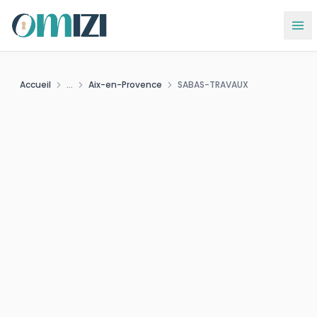
Accueil
...
Aix-en-Provence
SABAS-TRAVAUX
SABAS-TRAVAUX
S
Votre
couvreur
de proximité à
Aix-en-
Provence
(13100)
· Bouches-du-Rhône
🔧
Couverture toiture
📅
Depuis
2021
👤
Artisan indépendant
✅
Entreprise active
Demander un devis gratuit
📞 Coordonnées
✓ Devis sans engagement