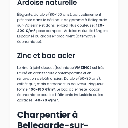
Ardoise naturelle
Élégante, durable (80-100 ans), particulièrement
présente dans le bâti haut de gamme à Bellegarde-
sur-Valserine et dans le Nord. Plus coûteuse :
120-
200 €/m²
pose comprise. Ardoise naturelle (Angers,
Espagne) ou ardoise fibrociment (alternative
économique).
Zinc et bac acier
Le zinc à joint debout (technique
VMZINC
) est très
utilisé en architecture contemporaine et en
rénovation de bâti ancien. Durable (50-80 ans),
esthétique, mais demande un couvreur-zingueur
formé.
100-180 €/m²
. Le bac acier reste l'option
économique pour les bâtiments industriels ou les
garages :
40-70 €/m²
.
Charpentier à
Bellegarde-sur-