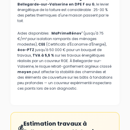
Bellegarde-sur-Valserine en DPE F ou G
, le levier
énergétique de la toiture est considérable : 25-30 %
des pertes thermiques d'une maison passent par le
toit.
Aides disponibles :
MaPrimeRénov'
(jusqu'à 75
€/m² pour isolation rampants des ménages
modestes),
CEE
(Certificats d'Économie d'Énergie),
éco-PTZ
jusqu'à 50 000 € pour un bouquet de
travaux,
TVA à 5,5 %
sur les travaux énergétiques
réalisés par un couvreur RGE. À Bellegarde-sur-
Valserine, le risque retrait-gonflement argileux classé
moyen
peut affecter la stabilité des cheminées et
des éléments de couverture sur les bâtis à fondations
peu profondes — un couvreur expérimenté inspectera
ces points lors de son diagnostic.
Estimation travaux à
💰