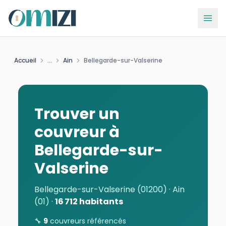
Accueil
...
Ain
Bellegarde-sur-Valserine
Trouver un
couvreur
à
Bellegarde-sur-
Valserine
Bellegarde-sur-Valserine (01200) · Ain
(01)
·
16 712
habitants
🔧
9
couvreurs
référencés