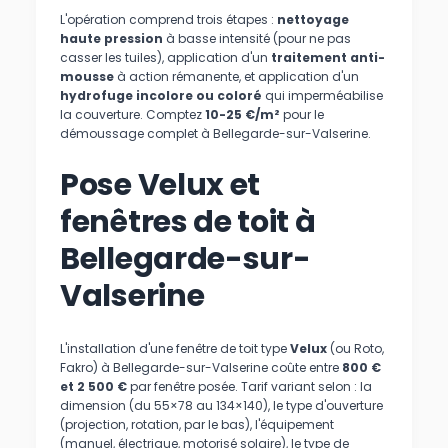
L'opération comprend trois étapes :
nettoyage
haute pression
à basse intensité (pour ne pas
casser les tuiles), application d'un
traitement anti-
mousse
à action rémanente, et application d'un
hydrofuge incolore ou coloré
qui imperméabilise
la couverture. Comptez
10-25 €/m²
pour le
démoussage complet à Bellegarde-sur-Valserine.
Pose Velux et
fenêtres de toit à
Bellegarde-sur-
Valserine
L'installation d'une fenêtre de toit type
Velux
(ou Roto,
Fakro) à Bellegarde-sur-Valserine coûte entre
800 €
et 2 500 €
par fenêtre posée. Tarif variant selon : la
dimension (du 55×78 au 134×140), le type d'ouverture
(projection, rotation, par le bas), l'équipement
(manuel, électrique, motorisé solaire), le type de