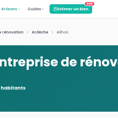
NEW
Artisans
Guides
Estimer un bien
x rénovation
Ardèche
Ailhon
ntreprise de rénov
habitants