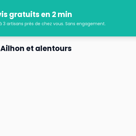
is gratuits en 2 min
 à 3 artisans près de chez vous. Sans engagement.
à
Ailhon
et alentours