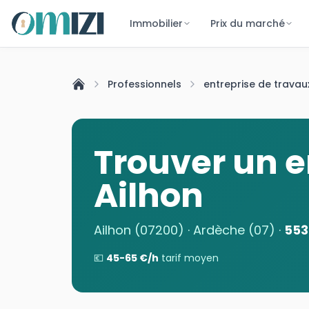
Immobilier
Prix du marché
Professionnels
entreprise de travau
Trouver un
e
Ailhon
Ailhon (07200) · Ardèche (07)
·
553
💶
45
-
65
€/h
tarif moyen