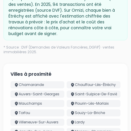
des ventes).
En
2025
,
94
transactions ont été
enregistrées (source DVF).
Sur Omizi, chaque bien à
Étréchy
est affiché avec l'estimation chiffrée des
travaux à prévoir : le prix d'achat et le coût des
rénovations côte à côte, pour connaître votre vrai
budget avant de signer.
* Source : DVF (Demandes de Valeurs Foncières, DGFiP) · ventes
immobilières
2025
.
Villes à proximité
Chamarande
Chauffour-Lès-Étréchy
Auvers-Saint-Georges
Saint-Sulpice-De-Favières
Mauchamps
Plourin-Lès-Morlaix
Torfou
Souzy-La-Briche
Villeneuve-Sur-Auvers
Lardy