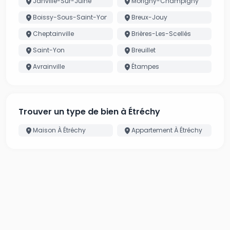
Janville-Sur-Juine
Morigny-Champigny
Boissy-Sous-Saint-Yon
Breux-Jouy
Cheptainville
Brières-Les-Scellés
Saint-Yon
Breuillet
Avrainville
Étampes
Trouver un type de bien à Étréchy
Maison À Étréchy
Appartement À Étréchy