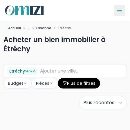
Accueil
...
Essonne
Étréchy
Acheter un bien immobilier à
Étréchy
×
Étréchy
5
km
Budget
Pièces
Plus de filtres
Plus récentes
Autres biens à proximité
de Étréchy
E