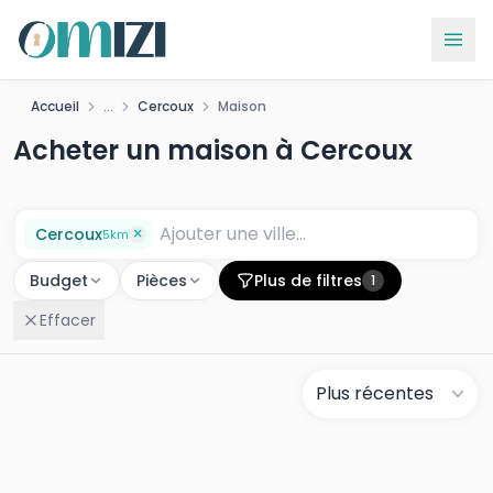
Accueil
...
Cercoux
Maison
Acheter un maison à Cercoux
×
Cercoux
5
km
Budget
Pièces
Plus de filtres
1
Effacer
Plus récentes
E