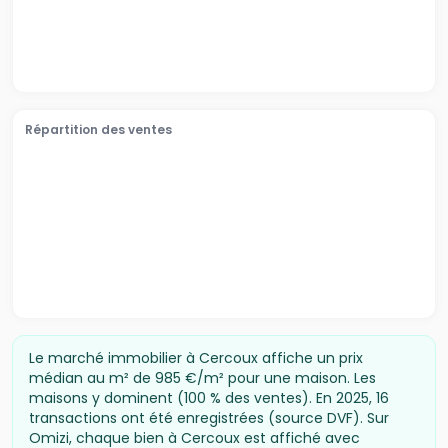
Montguyon, including local shops, schools and
everyday services. Combining privacy, character and
a rare natural setting, this is a property equally suited
as a permanent residence or an elegant countryside
retreat. Viewings strictly by appointment. Further
photographs and a virtual tour are available on
Répartition des ventes
request.\nLes informations sur les risques auxquels ce
bien est exposé sont disponibles sur le site Géorisques
: www.georisques.gouv.fr
Le marché immobilier à
Cercoux
affiche un prix
médian
au m² de 985 €/m² pour une maison
.
Les
maisons y dominent (100 % des ventes).
En
2025
,
16
transactions ont été enregistrées (source DVF).
Sur
Omizi, chaque bien à
Cercoux
est affiché avec