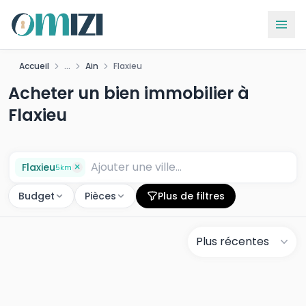
Accueil
...
Ain
Flaxieu
Acheter un bien immobilier à
Flaxieu
×
Flaxieu
5
km
Budget
Pièces
Plus de filtres
Plus récentes
Autres biens à proximité
de Flaxieu
E