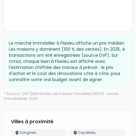
&#8364; par an. Prix moyens des énergies indexés sur
l'année 2023 (abonnements compris). Les
informations sur les risques auxquels ce bien est
exposé sont disponibles sur le site Géorisques :
www.georisques.gouv.fr
Le marché immobilier à
Flaxieu
affiche un prix médian
.
Les maisons y dominent (100 % des ventes).
En
2025
,
4
transactions ont été enregistrées (source DVF).
Sur
Omizi, chaque bien à
Flaxieu
est affiché avec
l'estimation chiffrée des travaux à prévoir : le prix
d'achat et le coût des rénovations côte à côte, pour
connaître votre vrai budget avant de signer.
* Source : DVF (Demandes de Valeurs Foncières, DGFiP) · ventes
immobilières
2025
.
Villes à proximité
Vongnes
Ceyzérieu