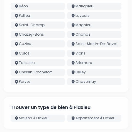
Béon
Marignieu
Pollieu
Lavours
Saint-Champ
Magnieu
Chazey-Bons
Chanaz
Cuzieu
Saint-Martin-De-Bavel
Culoz
Vions
Talissieu
Artemare
Cressin-Rochefort
Belley
Parves
Chavornay
Trouver un type de bien à Flaxieu
Maison À Flaxieu
Appartement À Flaxieu