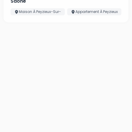
Saône
Maison À Peyzieux-Sur-Saône
Appartement À Peyzieux-Sur-S
Trouvez votre bien et les artisans pour vos
travaux, au même endroit.
Estimer un bien
Demander un devis
Inscrivez-vous