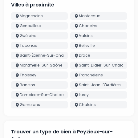
Villes à proximité
Mogneneins
Montceaux
Genouilleux
Chaneins
Guéreins
Valeins
Taponas
Belleville
Saint-Étienne-Sur-Chalaronne
Dracé
Montmerle-Sur-Saône
Saint-Didier-Sur-Chalaronne
Thoissey
Francheleins
Baneins
Saint-Jean-D'Ardières
Dompierre-Sur-Chalaronne
Lurcy
Garnerans
Chaleins
Trouver un type de bien à Peyzieux-sur-