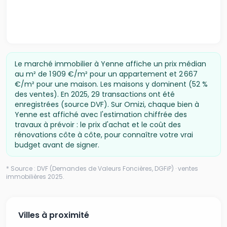
Le marché immobilier à
Yenne
affiche un prix médian
au m² de 1 909 €/m² pour un appartement
et 2 667
€/m² pour une maison
.
Les maisons y dominent (52 %
des ventes).
En
2025
,
29
transactions ont été
enregistrées (source DVF).
Sur Omizi, chaque bien à
Yenne
est affiché avec l'estimation chiffrée des
travaux à prévoir : le prix d'achat et le coût des
rénovations côte à côte, pour connaître votre vrai
budget avant de signer.
* Source : DVF (Demandes de Valeurs Foncières, DGFiP) · ventes
immobilières
2025
.
Villes à proximité