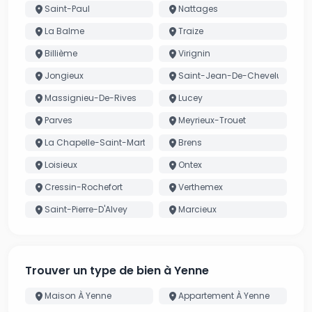
Saint-Paul
Nattages
La Balme
Traize
Billième
Virignin
Jongieux
Saint-Jean-De-Chevelu
Massignieu-De-Rives
Lucey
Parves
Meyrieux-Trouet
La Chapelle-Saint-Martin
Brens
Loisieux
Ontex
Cressin-Rochefort
Verthemex
Saint-Pierre-D'Alvey
Marcieux
Trouver un type de bien à Yenne
Maison À Yenne
Appartement À Yenne