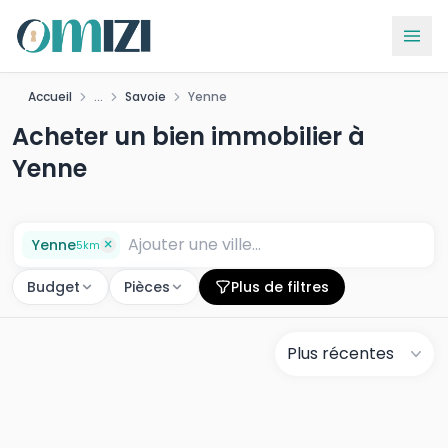
Accueil
...
Savoie
Yenne
Acheter un bien immobilier à
Yenne
×
Yenne
5
km
Budget
Pièces
Plus de filtres
Plus récentes
C